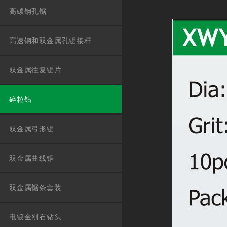
高碳钢孔锯
高速钢和双金属孔锯接杆
双金属往复锯片
碎粒钻
双金属弓形锯
双金属曲线锯
双金属锯条套装
电镀金刚石钻头