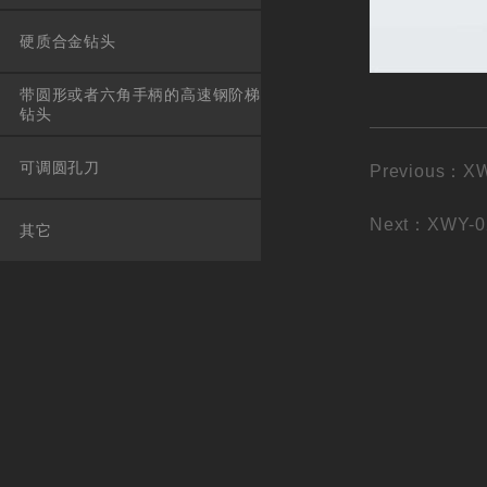
硬质合金钻头
带圆形或者六角手柄的高速钢阶梯
钻头
可调圆孔刀
Previous：X
Next：XWY-0
其它